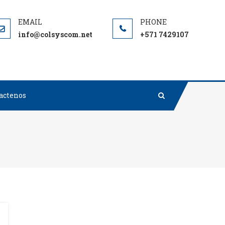
info@colsyscom.net
+571 7429107
actenos