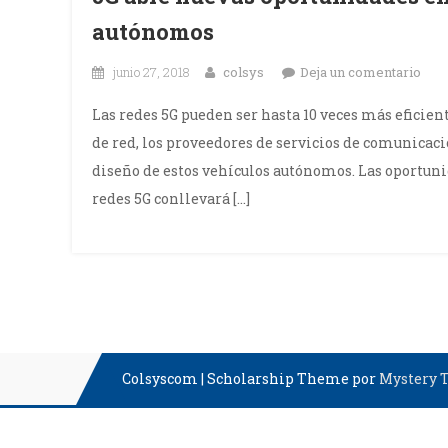
autónomos
en
junio 27, 2018
colsys
Deja un comentario
5G
Las redes 5G pueden ser hasta 10 veces más eficient
abr
de red, los proveedores de servicios de comunicaci
nue
diseño de estos vehículos autónomos. Las oportunid
opor
redes 5G conllevará […]
en
la
cone
de
vehí
aut
Colsyscom
|
Scholarship Theme por
Mystery 