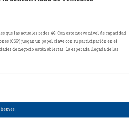
es que las actuales redes 4G. Con este nuevo nivel de capacidad
e
ones (CSP) juegan un papel clave con su participación en el
vas
ades de negocio están abiertas. La esperada llegada de las
tunidades
ctividad
culos
ónomos
Themes
.