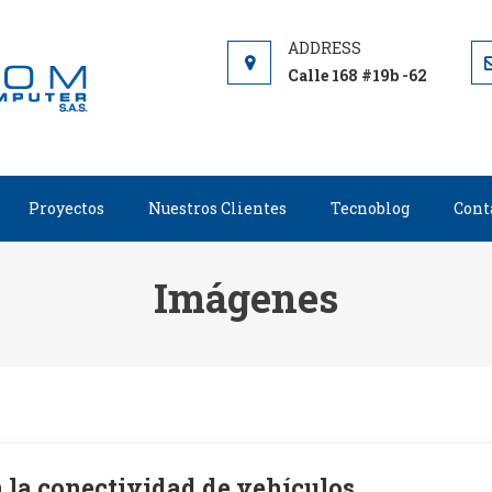
COLSYSCOM
Colombia System Computer
Calle 168 #19b -62
Proyectos
Nuestros Clientes
Tecnoblog
Cont
Imágenes
 la conectividad de vehículos